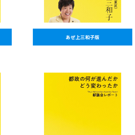
あぜ上三和子版