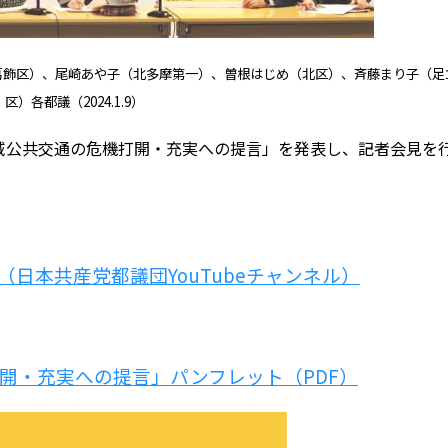
葛飾区）、尾崎あや子（北多摩第一）、曽根はじめ（北区）、斉藤まり子（足
区）各都議（2024.1.9）
域公共交通の危機打開・充実への提言」を発表し、記者会見を
日本共産党都議団YouTubeチャンネル）
開・充実への提言」パンフレット（PDF）