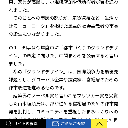
果、家賃が高騰し、小規模店舗や低所得者が街を追わ
れました。
そのことへの市民の怒りが、家賃凍結など「生活で
きるニューヨーク」を掲げた民主的社会主義者の市長
の誕生につながりました。
Ｑ１ 知事は今年度中に「都市づくりのグランドデザ
イン」の改定に向けた、中間まとめを公表すると言い
ました。
都の「グランドデザイン」は、国際競争力を最優先
課題とし、グローバル企業や投資家、富裕層のための
都市改造を進めるものです。
建築界のノーベル賞と言われるプリツカー賞を受賞
した山本理顕氏は、都が進める富裕層のための都市開
発を批判し、コミュニティを重視したまちづくりへの
転換が必要だと訴えています。知事はどう受け止めま
すか。