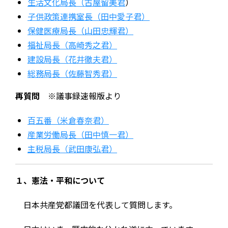
生活文化局長（古屋留美君
）
子供政策連携室長（田中愛子君）
保健医療局長（山田忠輝君）
福祉局長（高崎秀之君）
建設局長（花井徹夫君）
総務局長（佐藤智秀君）
再質問 ※
議事録速報版より
百五番（米倉春奈君）
産業労働局長（田中慎一君）
主税局長（武田康弘君）
１、憲法・平和について
日本共産党都議団を代表して質問します。