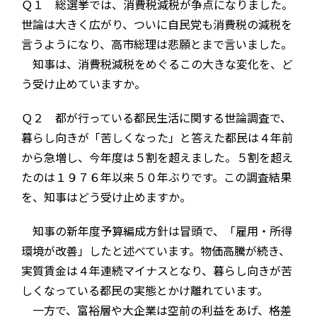
Ｑ１ 総選挙では、消費税減税が争点になりました。
世論は大きく広がり、ついに自民党も消費税の減税を
言うようになり、高市総理は悲願とまで言いました。
知事は、消費税減税をめぐるこの大きな変化を、ど
う受け止めていますか。
Ｑ２ 都が行っている都民生活に関する世論調査で、
暮らし向きが「苦しくなった」と答えた都民は４年前
から急増し、今年度は５割を超えました。５割を超え
たのは１９７６年以来５０年ぶりです。この調査結果
を、知事はどう受け止めますか。
知事の新年度予算編成方針は冒頭で、「雇用・所得
環境が改善」したと述べています。物価高騰が続き、
実質賃金は４年連続マイナスとなり、暮らし向きが苦
しくなっている都民の実態とかけ離れています。
一方で、富裕層や大企業は空前の利益をあげ、格差