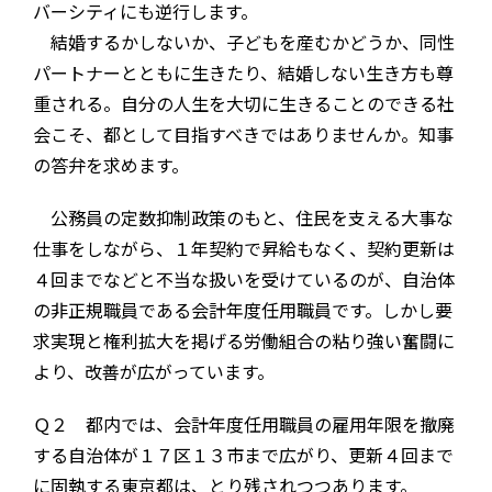
バーシティにも逆行します。
結婚するかしないか、子どもを産むかどうか、同性
パートナーとともに生きたり、結婚しない生き方も尊
重される。自分の人生を大切に生きることのできる社
会こそ、都として目指すべきではありませんか。知事
の答弁を求めます。
公務員の定数抑制政策のもと、住民を支える大事な
仕事をしながら、１年契約で昇給もなく、契約更新は
４回までなどと不当な扱いを受けているのが、自治体
の非正規職員である会計年度任用職員です。しかし要
求実現と権利拡大を掲げる労働組合の粘り強い奮闘に
より、改善が広がっています。
Ｑ２ 都内では、会計年度任用職員の雇用年限を撤廃
する自治体が１７区１３市まで広がり、更新４回まで
に固執する東京都は、とり残されつつあります。