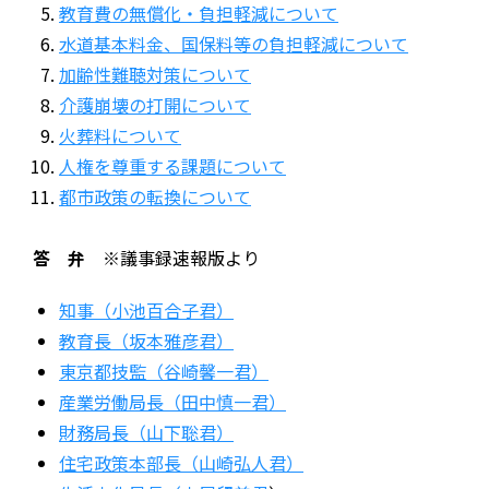
教育費の無償化・負担軽減について
水道基本料金、国保料等の負担軽減について
加齢性難聴対策について
介護崩壊の打開について
火葬料について
人権を尊重する課題について
都市政策の転換について
答 弁 ※
議事録速報版より
知事（小池百合子君）
教育長（坂本雅彦君）
東京都技監（谷崎馨一君）
産業労働局長（田中慎一君）
財務局長（山下聡君）
住宅政策本部長（山崎弘人君）