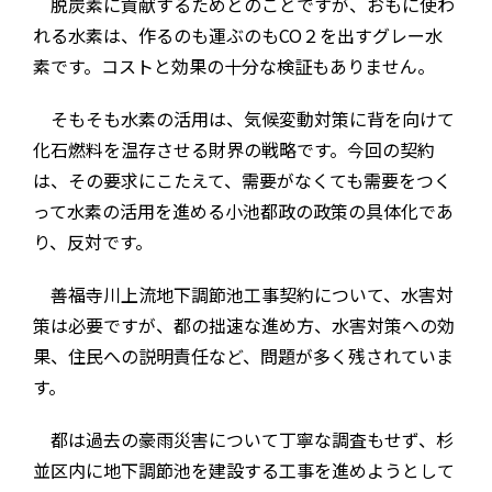
脱炭素に貢献するためとのことですが、おもに使わ
れる水素は、作るのも運ぶのもCO２を出すグレー水
素です。コストと効果の十分な検証もありません。
そもそも水素の活用は、気候変動対策に背を向けて
化石燃料を温存させる財界の戦略です。今回の契約
は、その要求にこたえて、需要がなくても需要をつく
って水素の活用を進める小池都政の政策の具体化であ
り、反対です。
善福寺川上流地下調節池工事契約について、水害対
策は必要ですが、都の拙速な進め方、水害対策への効
果、住民への説明責任など、問題が多く残されていま
す。
都は過去の豪雨災害について丁寧な調査もせず、杉
並区内に地下調節池を建設する工事を進めようとして