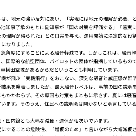
トは、地元の強い反対にあい、「実現には地元の理解が必要」
小池知事了承のもとに副知事が「国の対策を評価する」「着実
元の理解が得られた」との口実を与え、運用開始に決定的な役
りになりました。
を急角度にすることによる騒音軽減です。しかしこれは、騒音
と、国際的な航空団体、パイロットの団体が指摘しているもの
米軍横田空域があるからだということも判明しています。
行機が飛ぶ「実機飛行」をおこない、深刻な騒音と威圧感が鮮
析結果を発表しましたが、最大騒音レベルは、事前の国の説明
にもかかわらず、その原因も対策もまともに示さず、夏には騒
ています。そのうえ、住民への説明会は開かないと明言してい
線・国内線とも大幅な減便・運休が相次いでいます。
度にすることの危険性、「増便のため」と言いながら大幅減便