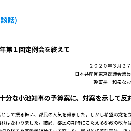
談話)
年第１回定例会を終えて
２０２０年３月２７
日本共産党東京都議会議員
幹事長 和泉なお
不十分な小池知事の予算案に、対案を示して反
者として振る舞い、都民の人気を得ました。しかし希望の党を
流れは変わりました。結局、都民の期待にこたえる都政の改革
が切り捨てた高齢者福祉の立て直しや、貧困と格差対策は、き