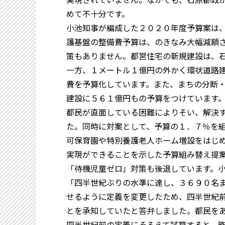
めて不十分です。
小池知事が編成した２０２０年度予算案は
護基盤の整備費予算は、のきなみ大幅減額さ
策もありません。都営住宅の新規建設は、
一方、１メートル１億円の外かく環状道路
費を予算化しています。また、まちの分断
建設に５６１億円もの予算をつけています
都民が直面している困難によりそい、解決
た。同時に対案として、予算の１．７％を
可保育園や特別養護老人ホーム増設をはじ
実現ができることを示した予算組み替え提
「待機児童ゼロ」対策も後退しています。
「四半世紀ぶりの水準に達し、３６９０名
せるように定義を変更したため、四半世紀
とを承知していたと答弁しました。都民を
四半世紀前の定義にそろえて試算すると、