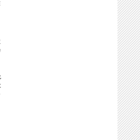
在
医
的
ま
化
に
で