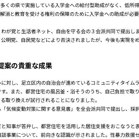
、多くの県で実施している入学金への給付型助成がなく、低所
差解消と教育を受ける権利の保障のために入学金への助成が必
、わが党と生活者ネット、自由を守る会の３会派共同で提出し
、公明党、自民党などにより否決されましたが、今後も実現を
提案の貴重な成果
みに対し、足立区内の自治会が進めているコミュニティタイム
です。また、都営住宅の風呂釜・浴そうのうち、自己負担で取
よる取り換えが試行されることになりました。
る「気候変動対策に関する意見書」を全会派共同で提出し、採
だと知事が答弁し、都営住宅を活用した居住支援をおこなうと
相談事業について、前向きな認識が示されました。性暴力救援