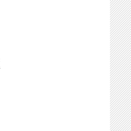
目
き
、
都
新
、
を