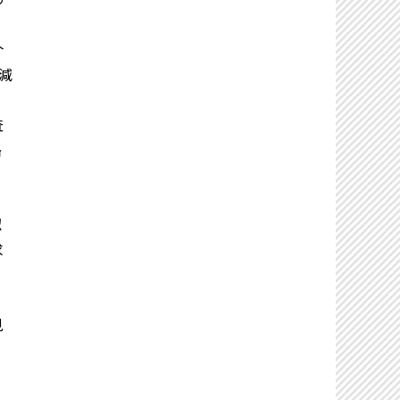
介
減
査
路
認
求
、
見
こ
こ