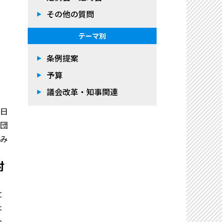
その他の質問
テーマ別
条例提案
予算
議会改革・知事関連
日
団
み
対
立
は
わ