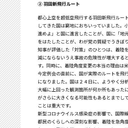
② 羽田新飛行ルート
都心上空を超低空飛行する羽田新飛行ルー
してきた国は窮地におちいっていました。
進めよ」と国に進言したことが、国に「地
をはたしたことが、わが党の質疑でうきぼ
知事が評価した「対策」のひとつは、着陸
減にならないうえ事故の危険性が増大する
す。同時に、着陸角度変更の本当の理由は
今定例会の直前に、国が実際のルートを飛
になりました。国は２４日に、ようやく分
大幅に上回った観測箇所が何か所もあった
がさらに大きくなる可能性もあるとまでし
ことは重大です。
新型コロナウイルス感染症の影響で、国際
都民のくらしへの深刻な影響、着陸を急角