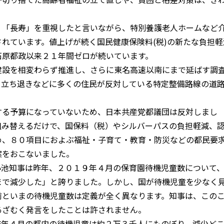
、「長寿」を重視したと言いながら、特別養護老人ホームなど
れています。値上げが続く国民健康保険料(税)の新たな負担軽
石原都政以来２１年間ゼロが続いています。
建設を相変わらず推進し、さらに東名高速以南にまで延ばす調
・立ち退きなどに多くの住民が反対している特定整備路線の道
。
する予算になっていないため、日本共産党都議団は反対しまし
組み替えるだけで、国保料（税）やシルバーパスの負担軽減、
め、８０項目におよぶ福祉・子育て・教育・防災などの都民要
案をおこないました。
小池知事は昨年、２０１９年４月の保育園待機児童数について
まで減少した」と誇りました。しかし、国が待機児童を少なく
前といまの待機児童数は定義が全く異なります。知事は、この
あざむく発言をしたことは許されません。
昨年４月の都内の待機児童は約２万３千人にものぼり、減少ど