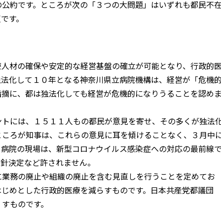
の公約です。ところが次の「３つの大問題」はいずれも都民不
反です。
療人材の確保や安定的な経営基盤の確立が可能となり、行政的
独法化して１０年となる神奈川県立病院機構は、経営が「危機
指摘に、都は独法化しても経営が危機的になりうることを認め
ントには、１５１１人もの都民が意見を寄せ、その多くが独法
ところが知事は、これらの意見に耳を傾けることなく、３月中
ま病院の現場は、新型コロナウイルス感染症への対応の最前線
方針決定など許されません。
に業務の廃止や組織の廃止を含む見直しを行うことを定めてお
はじめとした行政的医療を減らすものです。日本共産党都議団
くすものです。