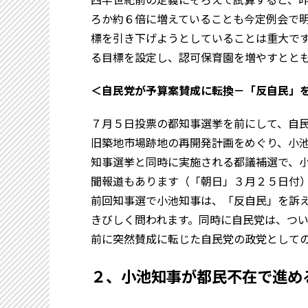
ろか約６倍に増えていることも今定例会で
標を引き下げようとしていることは重大で
る目標を設定し、認可保育園を増やすとと
＜自民党が予算案賛成に転換－「反自民」
７月５日投票の都知事選挙を前にして、自
旧築地市場跡地の再開発計画をめぐり、小
知事選挙と同時に実施される都議補選で、
聞報道もあります（「朝日」３月２５日付
前回知事選で小池知事は、「反自民」を訴
きびしく問われます。同時に自民党は、つ
前に突然賛成に転じた自民党の政党として
２、小池知事が都民不在で進め