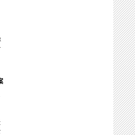
ー
依
そ
や
案
ど
た
算
て