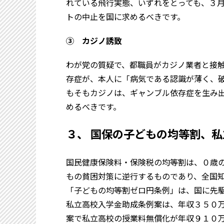
れている飛行実態、いずれをとっても、３
トの中止を国に求めるべきです。
③ カジノ誘致
わが党の質疑で、都職員がカジノ業者と接
存症が、本人に「病気である認識が薄く、
もそもカジノは、ギャンブル依存症を生み
めるべきです。
３、 国保の子どもの均等割、
国民健康保険料・保険税の均等割は、０歳
もの貧困対策に逆行するものであり、全国
「子どもの均等割ゼロ円条例」は、国に先
私立高校入学金助成条例案は、年収３５０
案で私立高校の授業料無償化が年収９１０