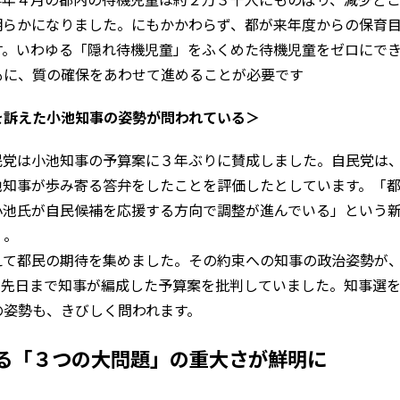
明らかになりました。にもかかわらず、都が来年度からの保育
す。いわゆる「隠れ待機児童」をふくめた待機児童をゼロにで
もに、質の確保をあわせて進めることが必要です
を訴えた小池知事の姿勢が問われている＞
民党は小池知事の予算案に３年ぶりに賛成しました。自民党は
池知事が歩み寄る答弁をしたことを評価したとしています。「
小池氏が自民候補を応援する方向で調整が進んでいる」という
）。
えて都民の期待を集めました。その約束への知事の政治姿勢が
い先日まで知事が編成した予算案を批判していました。知事選
の姿勢も、きびしく問われます。
る「３つの大問題」の重大さが鮮明に