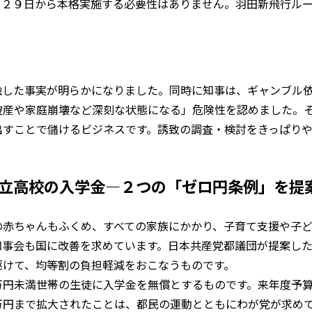
月２９日から本格実施する必要性はありません。羽田新飛行ル
触した事実が明らかになりました。同時に知事は、ギャンブル
破産や家庭崩壊など深刻な状態になる」危険性を認めました。
出すことで儲けるビジネスです。誘致の調査・検討をきっぱり
私立高校の入学金―２つの「ゼロ円条例」を提
の赤ちゃんもふくめ、すべての家族にかかり、子育て支援や子
知事会も国に改善を求めています。日本共産党都議団が提案し
駆けて、均等割の負担軽減をおこなうものです。
万円未満世帯の生徒に入学金を無償とするものです。来年度予
万円まで拡大されたことは、都民の運動とともにわが党が求め