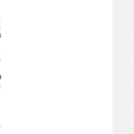
と
に
割
軽
で
明
を
音
る
さ