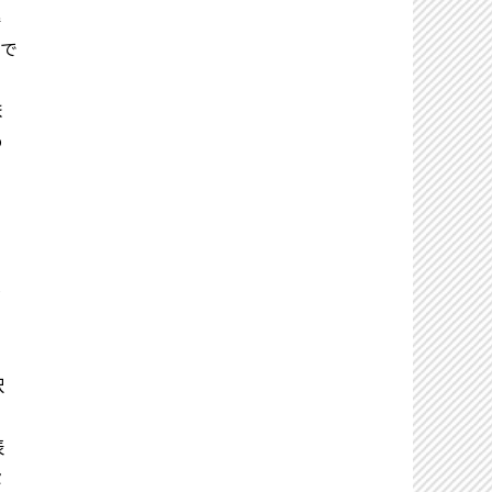
得
要で
ま
め
ラ
り
択
表
セ