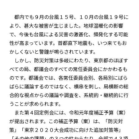
都内でも９月の台風１５号、１０月の台風１９号に
より、甚大な被害が生じました。地球温暖化の影響
で、今後も台風による災害の激甚化、頻発化する可能
性が高まっています。首都直下地震も、いつ来てもお
かしくないと警鐘が鳴らされています。
しかし、防災対策は多岐にわたり、東京都のほぼす
べての局、都議会のすべての常任委員会にかかわるも
のです。都議会では、各常任委員会別、各局別にばら
ばらに議論するのではなく、横串を刺し、局横断の総
合的な視点からの議論や調査を、系統的・継続的に行
うことが求められます。
また第４回定例会には、令和元年度補正予算（案）
が提出されます。この補正予算（案）は、「防災対
策」「東京２０２０大会成功に向けた追加対策等」
「その他の課題」の３つの柱からなり、全部で４３項