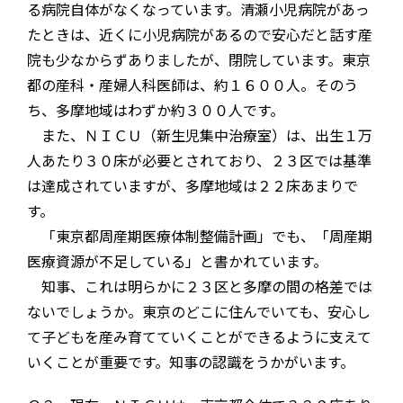
る病院自体がなくなっています。清瀬小児病院があっ
たときは、近くに小児病院があるので安心だと話す産
院も少なからずありましたが、閉院しています。東京
都の産科・産婦人科医師は、約１６００人。そのう
ち、多摩地域はわずか約３００人です。
また、ＮＩＣＵ（新生児集中治療室）は、出生１万
人あたり３０床が必要とされており、２３区では基準
は達成されていますが、多摩地域は２２床あまりで
す。
「東京都周産期医療体制整備計画」でも、「周産期
医療資源が不足している」と書かれています。
知事、これは明らかに２３区と多摩の間の格差では
ないでしょうか。東京のどこに住んでいても、安心し
て子どもを産み育てていくことができるように支えて
いくことが重要です。知事の認識をうかがいます。