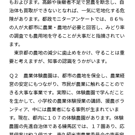
もおよびます。高齢や後継者不足で営農を断念し、自
治体も買取ができないとなれば、一気に宅地化する危
険があります。都政モニターアンケートでは、８６％
の人が大都市に農業・農地が必要と回答し、みどり率
の調査でも農用地を守ることが大事だと指摘されてい
ます。
東京都の農地の減少に歯止めをかけ、守ることは重
要と考えますが、知事の認識をうかがいます。
Ｑ２ 農業体験農園は、都市の農地を保全し、農業経
営の安定にもつながり、市民が農業に触れることので
きる大事な事業です。実際に、体験農園で学んだこと
を生かして、小学校の農業体験授業の講師、援農ボラ
ンティア、中には農業者になる事例が生まれていま
す。現在、都内に１０７の体験農園があります。体験
農園の先進自治体である練馬区では、１７園あり、応
募倍率は約２倍です。東久留米市農業委員会の市長宛