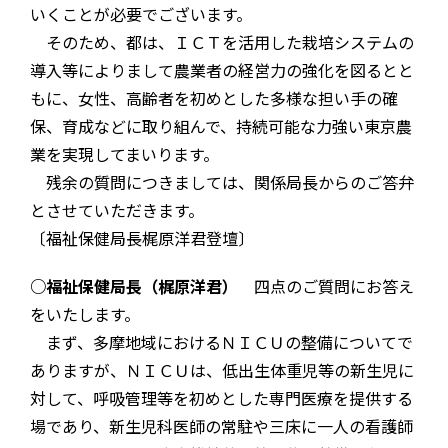
いくことが必要でございます。
そのため、都は、ＩＣＴを活用した栽培システムの
導入等によりまして農業者の経営力の強化を図るとと
もに、女性、高齢者を初めとした多様な担い手の確
保、育成などに取り組んで、持続可能な力強い東京農
業を実現してまいります。
残余の質問につきましては、関係局長からのご答弁
とさせていただきます。
〔福祉保健局長梶原洋君登壇〕
○福祉保健局長（梶原洋君）
四点のご質問にお答え
をいたします。
まず、多摩地域におけるＮＩＣＵの整備についてで
ありますが、ＮＩＣＵは、低出生体重児等の新生児に
対して、呼吸管理等を初めとした専門医療を提供する
場であり、新生児科医師の常駐や三床に一人の看護師