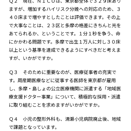
Ｑ２ 現在、ＮＩＣＵは、東京都全体で３２９床あり
ますが、増加するハイリスク分娩への対応のため、３
４０床まで増やすとしたことは評価できます。その上
で大事なことは、２３区と多摩の格差にきちんと光を
あてられるか、ということです。１分１秒を争う、命
にかかわる問題です。多摩で出生１万人に対し３０床
以上という基準を達成できるようにすべきだと考えま
すが、いかがですか。
Ｑ３ そのために重要なのが、医療従事者の充実で
す。周産期医療などに従事する医師を東京都が雇用
し、多摩・島しょの公立医療機関に派遣する「地域医
療支援ドクター事業」について、積極的な採用・派遣
に取り組むことを求めますがいかがですか。
Ｑ４ 小児の整形外科も、清瀬小児病院廃止後、地域
で課題となっています。