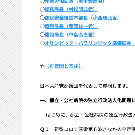
○
産業労働局長（坂本雅彦君）
○
総務局長（村松明典君）
○
都民安全推進本部長（小西康弘君）
○
環境局長（栗岡祥一君）
○
建設局長（中島高志君）
○
オリンピック・パラリンピック準備局長
☆
【再質問と答弁】
日本共産党都議団を代表して質問します。
一、都立・公社病院の独立行政法人化問題
はじめに、都立・公社病院の独立行政法
Ｑ１
新型コロナ感染第６波さなかの今定例