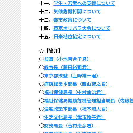
十一、
学生・若者への支援について
十二、
気候危機打開について
十三、
都市政策について
十四、
東京オリパラ大会について
十五、
日米地位協定について
☆【答弁】
○
知事（小池百合子君）
○
教育長（藤田裕司君）
○
東京都技監（上野雄一君）
○
病院経営本部長（西山智之君）
○
福祉保健局長（中村倫治君）
○
福祉保健局健康危機管理担当局長（佐藤
○
住宅政策本部長（榎本雅人君）
○
生活文化局長（武市玲子君）
○
財務局長（吉村憲彦君）