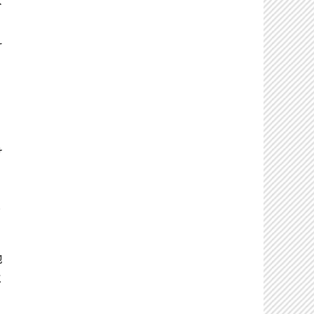
よ
え
１
け
と
地
と