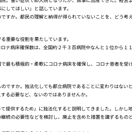
病院。重い症状で即入院となったが、無事に出産できた。経営
事にしてほしい」と話しています。
ですか。都民の理解と納得が得られていないことを、どう考
る重要な役割を果たしています。
ロナ病床確保数は、全国約２千３百病院中なんと１位から１
で最も積極的・柔軟にコロナ病床を確保し、コロナ患者を受
のですか。独法化しても都立病院であることに変わりはない
止する必要など、ないのではありませんか。
て提供するため」に独法化すると説明してきました。しかし
の継続の必要性などを検討し、廃止を含めた措置を講ずるもの