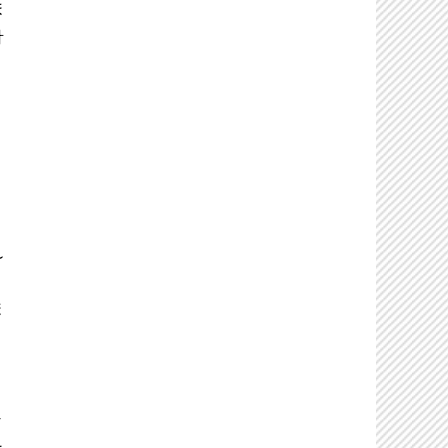
ま
針
れ
ま
々