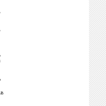
の
の
る
が
つ
あ