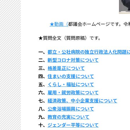
★動画（
都議会ホームページです。令和
★質問全文（質問原稿）です。
一、
都立・公社病院の独立行政法人化問題
二、
新型コロナ対策について
三、
格差是正について
四、
住まいの支援について
五、
くらし・福祉について
六、
雇用・就労政策について
七、
経済政策、中小企業支援について
八、
公衆浴場振興について
九、
教育の充実について
十、
ジェンダー平等について