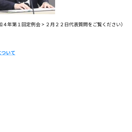
４年第１回定例会 > ２月２２日代表質問をご覧ください）
について