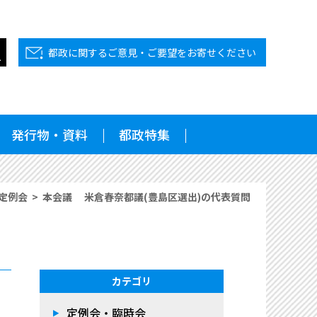
都政に関するご意見・ご要望をお寄せください
発行物・資料
都政特集
回定例会
本会議 米倉春奈都議(豊島区選出)の代表質問
カテゴリ
定例会・臨時会