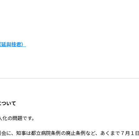
（延與桂君）
について
人化の問題です。
会に、知事は都立病院条例の廃止条例など、あくまで７月１