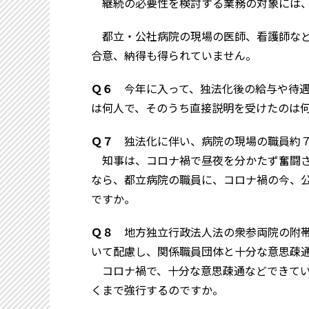
継続の必要性を検討する業務の対象には、
都立・公社病院の現場の医師、看護師など
合意、納得も得られていません。
Ｑ６
今年に入って、独法化後の給与や待遇
は何人で、そのうち直接説明を受けたのは
Ｑ７
独法化に伴い、病院の現場の職員約７
知事は、コロナ禍で昼夜を分かたず奮闘さ
なら、都立病院の職員に、コロナ禍の今、
ですか。
Ｑ８
地方独立行政法人法の衆参両院の附帯
いて配慮し、関係職員団体と十分な意思疎
コロナ禍で、十分な意思疎通などできてい
くまで強行するのですか。