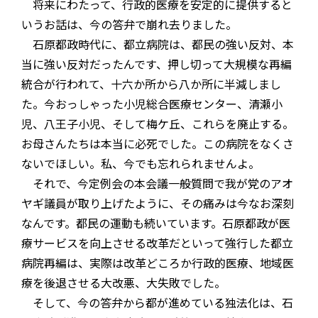
将来にわたって、行政的医療を安定的に提供すると
いうお話は、今の答弁で崩れ去りました。
石原都政時代に、都立病院は、都民の強い反対、本
当に強い反対だったんです、押し切って大規模な再編
統合が行われて、十六か所から八か所に半減しまし
た。今おっしゃった小児総合医療センター、清瀬小
児、八王子小児、そして梅ケ丘、これらを廃止する。
お母さんたちは本当に必死でした。この病院をなくさ
ないでほしい。私、今でも忘れられませんよ。
それで、今定例会の本会議一般質問で我が党のアオ
ヤギ議員が取り上げたように、その痛みは今なお深刻
なんです。都民の運動も続いています。石原都政が医
療サービスを向上させる改革だといって強行した都立
病院再編は、実際は改革どころか行政的医療、地域医
療を後退させる大改悪、大失敗でした。
そして、今の答弁から都が進めている独法化は、石