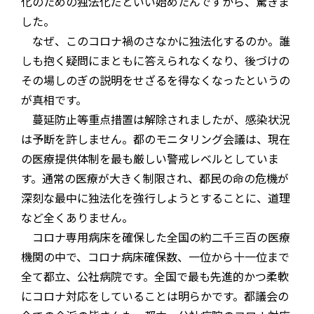
化のための独法化だといい始めたんですから、驚きま
した。
なぜ、このコロナ禍のさなかに独法化するのか。誰
しも抱く疑問にまともに答えられなくなり、後づけの
その場しのぎの説明をせざるを得なくなったというの
が真相です。
蔓延防止等重点措置は解除されましたが、感染状況
は予断を許しません。都のモニタリング会議は、現在
の医療提供体制を最も厳しい警戒レベルとしていま
す。通常の医療が大きく制限され、都民の命の危機が
深刻な最中に独法化を強行しようとすることに、道理
など全くありません。
コロナ専用病床を確保した全国の約二千三百の医療
機関の中で、コロナ病床確保数、一位から十一位まで
全て都立、公社病院です。全国で最も先進的かつ柔軟
にコロナ対応をしていることは明らかです。都議会の