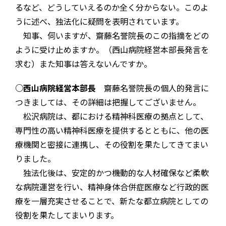
るなど、どうしていえるのか全く分からない。このよ
うに述べ、独法化に疑問を表明されています。
知事、伺いますが、齋藤名誉院長のこの指摘をどの
ように受け止めますか。（西山病院経営本部長発言を
求む）また知事は答えないんですか。
○西山病院経営本部長
齋藤名誉院長の個人的発言に
つきましては、その詳細は把握してございません。
松沢病院は、都における精神科医療の拠点として、
専門性の高い精神科医療を提供するとともに、他の医
療機関と密接に連携し、その役割を果たしてきてまい
りました。
独法化後は、安定的かつ機動的な人材確保など柔軟
な病院運営を行い、精神身体合併症医療など行政的医
療を一層充実させることで、新たな都立病院としての
役割を果たしてまいります。