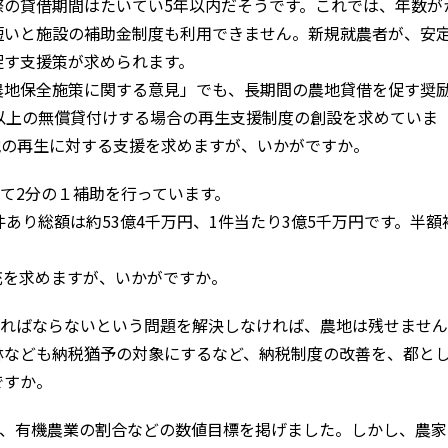
際の貸借期間はたいてい5年以内だそうです。これでは、年数が
短いと施設の補助金制度も利用できません。新規就農者が、安
促す支援策が求められます。
地保全施策に関する意見」でも、長期間の農地貸借を促す奨
以上の無償貸付けする場合の再生支援制度の創設を求めていま
地の再生に対する支援を求めますが、いかがですか。
て2分の１補助を行っています。
あり総額は約53億4千万円、1件当たり3億5千万円です。半額
充を求めますが、いかがですか。
ればならないという問題を解決しなければ、農地は残せません
林なども納税猶予の対象にするなど、納税制度の改善を、都と
ですか。
、有機農業の割合などの数値目標を掲げました。しかし、農家