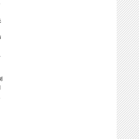
ら
先
づ
し
制
国
組