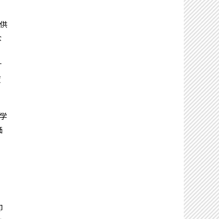
供
な
す
度
学
価
。
却