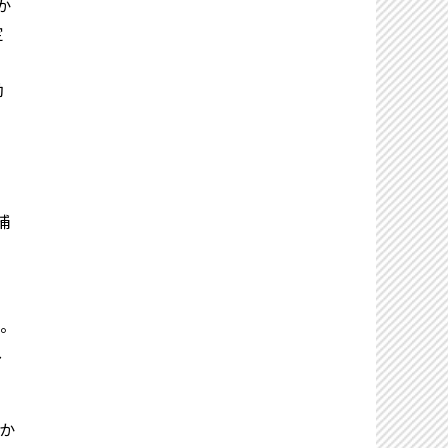
か
定
励
補
。
し
か