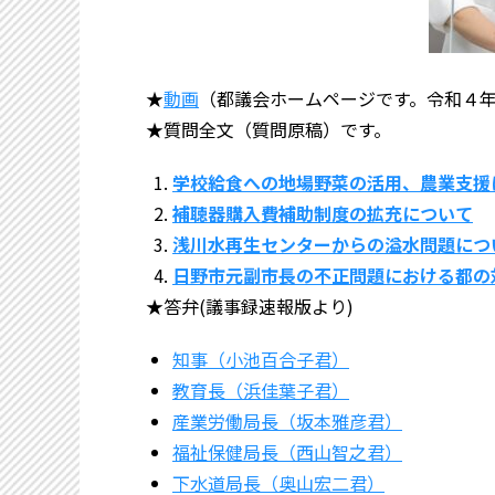
★
動画
（都議会ホームページです。令和４年
★質問全文（質問原稿）です。
学校給食への地場野菜の活用、農業支援
補聴器購入費補助制度の拡充について
浅川水再生センターからの溢水問題につ
日野市元副市長の不正問題における都の
★答弁(議事録速報版より)
知事（小池百合子君）
教育長（浜佳葉子君）
産業労働局長（坂本雅彦君）
福祉保健局長（西山智之君）
下水道局長（奥山宏二君）