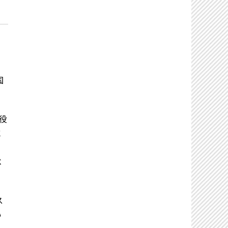
国
役
に
べ
ス
い