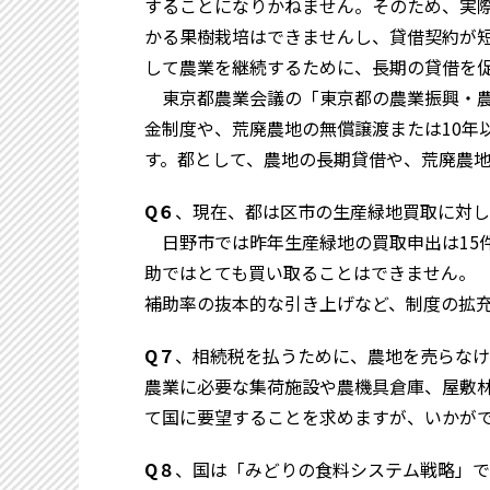
することになりかねません。そのため、実
かる果樹栽培はできませんし、貸借契約が
して農業を継続するために、長期の貸借を
東京都農業会議の「東京都の農業振興・農
金制度や、荒廃農地の無償譲渡または10年
す。都として、農地の長期貸借や、荒廃農
Q６
、現在、都は区市の生産緑地買取に対し
日野市では昨年生産緑地の買取申出は15件
助ではとても買い取ることはできません。
補助率の抜本的な引き上げなど、制度の拡
Q７
、相続税を払うために、農地を売らなけ
農業に必要な集荷施設や農機具倉庫、屋敷
て国に要望することを求めますが、いかが
Q８
、国は「みどりの食料システム戦略」で