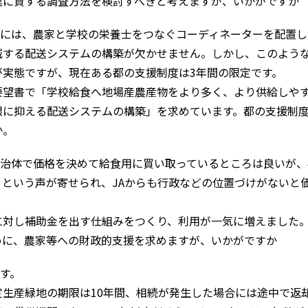
進に資する調査方法を検討すべきと考えますが、いかがですか
には、農家と学校の栄養士をつなぐコーディネーターを配置し
減する配送システムの構築が欠かせません。しかし、このよう
が実態ですが、現在ある都の支援制度は3年間の限定です。
望書で「学校給食へ地場産農産物をより多く、より供給しや
限に抑える配送システムの構築」を求めています。都の支援制
か。
治体で価格を決めて給食用に買い取っているところは良いが、
という声が寄せられ、JAからも行政などの位置づけがないと
対し補助金を出す仕組みをつくり、利用が一気に増えました
めに、農家等への財政的支援を求めますが、いかがですか
す。
生産緑地の期限は10年間、相続が発生した場合には途中で返