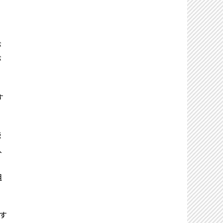
が
が
す
聴
入
組
す