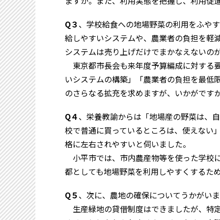
ますか。また、利用実態を把握し、利用促
Q３
、学校給食への地場野菜の利用をふやす
給しやすいシステムや、農業者の負担を軽
システムは売り上げだけでまかなえないの
東京都市長会も来年度予算編成に対する要
いシステムの構築」「農業者の負担を最低
のさらなる拡充を求めますが、いかがです
Q４
、栄養教諭からは「地場産の野菜は、自
校で普通に買っているところは、使えない」
格に左右されやすいと伺いました。
小平市では、市内農産物等を使った学校に
都としても地場野菜を利用しやすくするた
Q５
、次に、農地の確保についてうかがいま
生産緑地の貸借制度はできましたが、特定