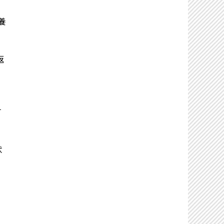
養
返
す
状
自