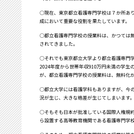
○現在、東京都立看護専門学校は７か所あり
成において重要な役割を果たしています。
○都立看護専門学校の授業料は、かつては無
されてきました。
○それでも東京都立大学より都立看護専門
2024年度から世帯年収910万円未満の学
が、都立看護専門学校の授業料は、無料化
○都立大学には看護学科もありますが、今
況が生じ、大きな格差が生じてしまいます
○そもそも日本が批准している国際人権規
ら設置する高等教育機関である看護専門学