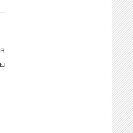
日
団
か