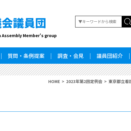
議会議員団
n Assembly Member's group
質問・条例提案
調査・会見
議員団紹介
HOME
2023年第2回定例会
東京都立看