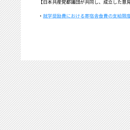
【日本共産党都議団が共同し、成立した意
・
就学奨励費における寄宿舎食費の支給限