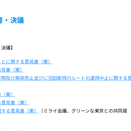
書・決議
・決議】
ことに関する意見書（案）
意見書（案）
究明及び再発防止並びに羽田新飛行ルートの運用中止に関する
）
書（案）
る意見書（案）
関する意見書（案）
（ミライ会議、グリーンな東京との共同提