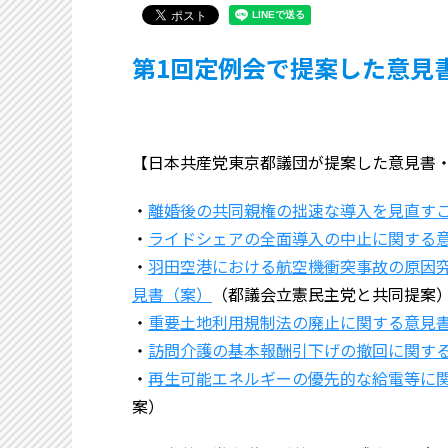
第1回定例会で提案した意見
【日本共産党東京都議団が提案した意見書
・
離婚後の共同親権の拙速な導入を見直す
・
ライドシェアの全面導入の中止に関する
・
羽田空港における航空機衝突事故の原因
見書（案）
（都議会立憲民主党と共同提案
・
重要土地利用規制法の廃止に関する意見
・
訪問介護の基本報酬引下げの撤回に関す
・
再生可能エネルギーの優先的な給電等に
案）