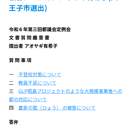
王子市選出)
令和６年第三回都議会定例会
文 書 質 問 趣 意 書
提出者 アオヤギ有希子
質 問 事 項
一
不登校対策について
二
教員不足について
三
GLP昭島プロジェクトのような大規模事業者への
都の対応について
四
農家の雹（ひょう） の被害について
答弁