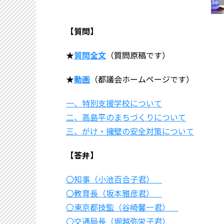
【質問】
★
質問全文
（質問原稿です）
★
動画
（都議会ホームページです）
一、特別支援学校について
二、高島平のまちづくりについて
三、がけ・擁壁の安全対策について
【答弁】
〇知事（小池百合子君）
〇教育長（坂本雅彦君）
〇東京都技監（谷崎馨一君）
〇交通局長（堀越弥栄子君）