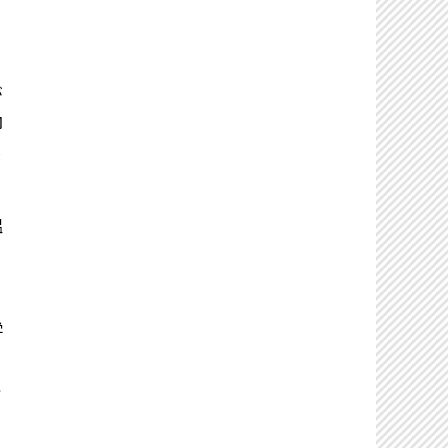
。
が
内
は
温
学
こ