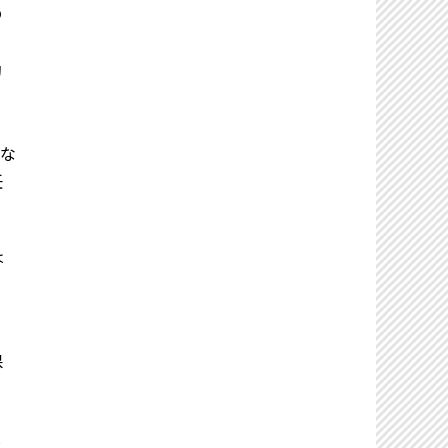
の
動
で
な
任
は
る
保
と