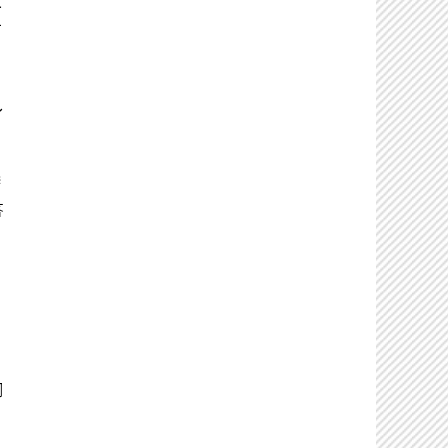
と
て
し
特
答
３
伺