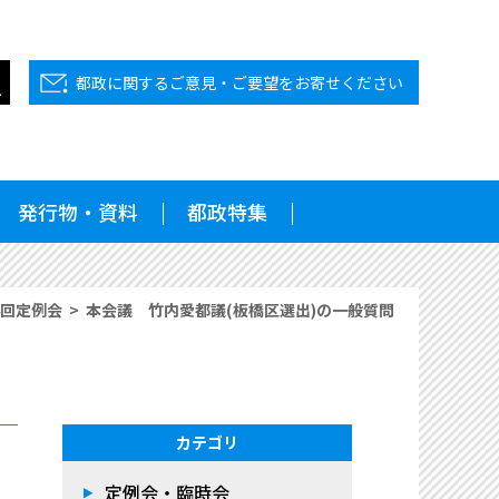
都政に関するご意見・ご要望をお寄せください
発行物・資料
都政特集
4回定例会
本会議 竹内愛都議(板橋区選出)の一般質問
カテゴリ
定例会・臨時会