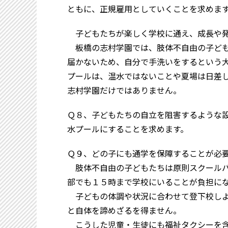
ともに、正規雇用としていくことを求めま
子どもたちが楽しく学校に通え、成長や発
板橋の志村学園では、肢体不自由の子ども
届かないため、自分で手洗いをするという
プールは、温水ではないことや夏場は日差
志村学園だけではありません。
Ｑ８、子どもたちの自立を阻害するような
水プールにすることを求めます。
Ｑ９、どの子にも通学を保障することが必
肢体不自由の子どもたちは原則スクールバ
部でも１５時まで学校にいることが負担に
子どもの体調や状況に合わせて登下校しよ
と自体を諦めざるを得ません。
こうした児童・生徒にも福祉タクシーを含