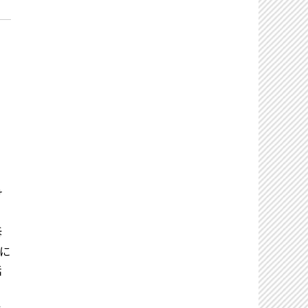
け
訴
に
話