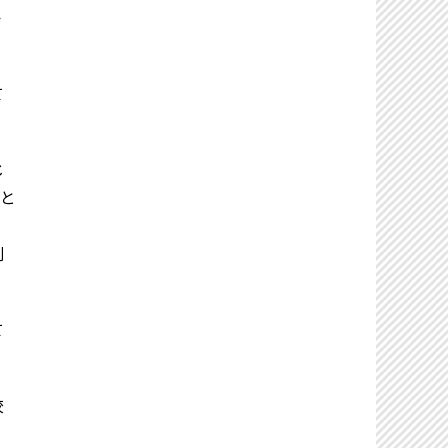
か
て
じ
ると
削
て
校