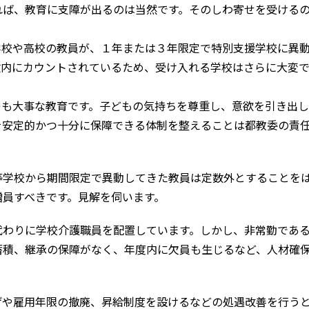
ば、教育に支障が出るのは当然です。そのしわ寄せを受ける
校や高校の教員が、１年または３年限定で特別支援学校に異
数内にカウントされているため、受け入れる学校はさらに大変
も大事な教育です。子どもの気持ちを尊重し、意欲を引き出し
を安定的かつ十分に保障できる体制を整えることは都教委の責
等学校から期間限定で異動してきた教員は定数外とすることを
増員すべきです。見解を伺います。
わりに学校介護職員を配置しています。しかし、非常勤であ
蓄積、継承の保障がなく、年度内に欠員も生じるなど、人材確
げや雇用年限の撤廃、昇給制度を設けるなどの処遇改善を行う