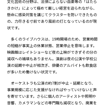
文化芸術の分野は、法律によらない自粛等の「はたら
きかけ」によって極めて厳しい経営を迫られながら、
懸命に感染対策を講じてクラスターを防いできたもの
の、力尽きる寸前であり風前の灯となっているのが現
状です。
多くのライブハウスは、19時開場のため、営業時間
の短縮が事実上の休業状態、営業停止を意味します。
映画館はレイトショーなど夜の上映ができずその分の
減収への補填もありません。演劇は夜の公演や学校公
演の延期や中止が相次ぎ、俳優のアルバイトも飲食店
が多いため働けない状況です。
オーケストラも公演の約7割が中止・延期となり、
事業規模に応じた支援がなければやっていけないと声
を寄せています。さらに個人のアーティストや照明や
音響、カメラマンなどの専門職も減収となり、廃業を