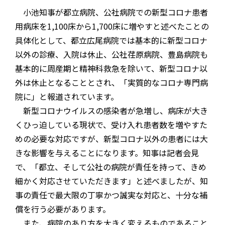
小池知事が都立病院、公社病院での新型コロナ患者
用病床を
1,100
床から
1,700
床に増やすと述べたことの
具体化として、都立広尾病院では基本的に新型コロナ
以外の診療、入院は休止、公社荏原病院、豊島病院も
基本的に周産期と精神科救急を除いて、新型コロナ以
外は休止となることとされ、「実質的なコロナ専門病
院に」と報道されています。
新型コロナウイルスの感染者が急増し、病床が大き
くひっ迫している現状で、受け入れ患者数を増やすた
めの必要な対応ですが、新型コロナ以外の患者には大
きな影響を与えることになります。知事は記者会見
で、「都立、そして公社の病院が責任を持って、きめ
細かく対応させていただきます」と述べましたが、知
事の責任で最大限の丁寧かつ誠実な対応と、十分な補
償を行う必要があります。
また、病院のあり方を大きく変えるものであること