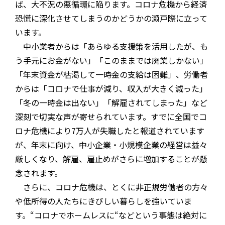
ば、大不況の悪循環に陥ります。コロナ危機から経済
恐慌に深化させてしまうのかどうかの瀬戸際に立って
います。
中小業者からは「あらゆる支援策を活用したが、も
う手元にお金がない」「このままでは廃業しかない」
「年末資金が枯渇して一時金の支給は困難」、労働者
からは「コロナで仕事が減り、収入が大きく減った」
「冬の一時金は出ない」「解雇されてしまった」など
深刻で切実な声が寄せられています。すでに全国でコ
ロナ危機により
7
万人が失職したと報道されています
が、年末に向け、中小企業・小規模企業の経営は益々
厳しくなり、解雇、雇止めがさらに増加することが懸
念されます。
さらに、コロナ危機は、とくに非正規労働者の方々
や低所得の人たちにきびしい暮らしを強いていま
す。
“
コロナでホームレスに
“
などという事態は絶対に