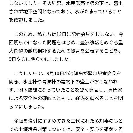
こないました。その結果、水産卸売場棟の下は、盛土
されず地下空間となっており、水がたまっていること
を確認しました。
このため、私たちは
12
日に記者会見をおこない、今
回明らかになった問題をはじめ、豊洲移転をめぐる重
大問題の徹底検証するための提言を公表することを、
9
日夕方に明らかにしました。
こうした中で、
9
月
10
日小池知事が緊急記者会見を
開き、水産棟や青果棟の建物下の盛土がおこなわれ
ず、地下空間になっていたことを認め発表し、専門家
による安全性の確認とともに、経過を調べることを明
らかにしました。
移転を強引にすすめてきた三代にわたる知事のもと
での土壌汚染対策については、安全・安心を確保する