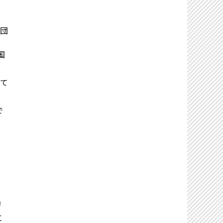
員団
国
じて
で
、
的
に