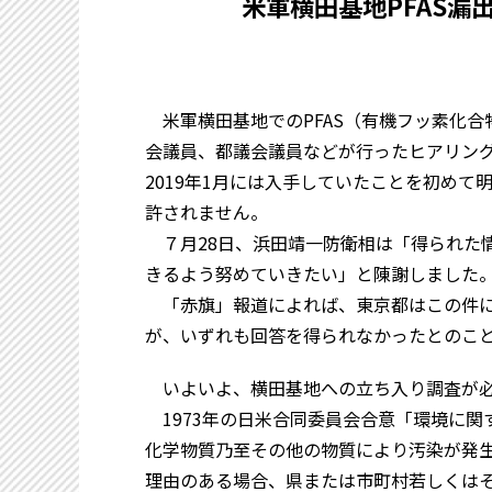
米軍横田基地PFAS
米軍横田基地でのPFAS（有機フッ素化合
会議員、都議会議員などが行ったヒアリング
2019年1月には入手していたことを初め
許されません。
７月28日、浜田靖一防衛相は「得られた
きるよう努めていきたい」と陳謝しました
「赤旗」報道によれば、東京都はこの件に関
が、いずれも回答を得られなかったとのこ
いよいよ、横田基地への立ち入り調査が必
1973年の日米合同委員会合意「環境に関
化学物質乃至その他の物質により汚染が発
理由のある場合、県または市町村若しくは