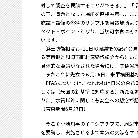
対して調査を要請することができる。」「
の下、問題となった場所を直接視察し、ま
施設・設備の燃料のサンプルを当該場所よ
タクト・ポイントとなり、当該司令官はそ
います。
浜田防衛相は7月11日の閣議後の記者会
る東京都と周辺市町村連絡協議会から）い
具体的な要請がなされた場合には、関係省
またこれに先立つ６月26日、米軍横田基
「PFASについては、われわれは日米の合
しくは（米国の新基準に対応する）新たな
りだ。水質以外に関しても安全への懸念が
（東京新聞6月27日）。
今こそ小池知事のイニシアチブで、周辺市
を要請し、実施させるまで本気の交渉をす