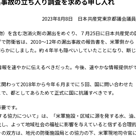
漏出事故の立ち入り調査を求める申し入れ
2023年8月8日 日本共産党東京都議会議
物）を含む泡消火剤の漏出をめぐり、７月25日に日本共産党の
で防衛省は、2010～12年の漏出事故の報告書を、米軍側から
て明らかにしました。約４年半も隠ぺいしていたことになり、断
情報を速やかに伝えるべきだった。今後、速やかな情報提供が
。
わって2018年から今年６月までに５回、国に問い合わせた
とで、都としてあらためて正式に国に抗議すべきです。
要です。
する協力について」は、「米軍施設・区域に源を発する水、油
生し、よって地域社会の福祉に影響を与えていると信ずる合理
その双方は、地元の防衛施設局との協力の下、米軍現地司令官