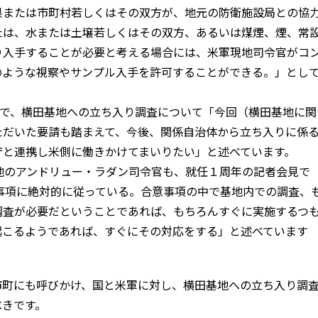
県または市町村若しくはその双方が、地元の防衛施設局との協
たは、水または土壌若しくはその双方、あるいは煤煙、煙、常
り入手することが必要と考える場合には、米軍現地司令官がコ
のような視察やサンプル入手を許可することができる。」とし
見で、横田基地への立ち入り調査について「今回（横田基地に関
ただいた要請も踏まえて、今後、関係自治体から立ち入りに係
庁と連携し米側に働きかけてまいりたい」と述べています。
地のアンドリュー・ラダン司令官も、就任１周年の記者会見で
意事項に絶対的に従っている。合意事項の中で基地内での調査、
調査が必要だということであれば、もちろんすぐに実施するつ
起こるようであれば、すぐにその対応をする」と述べています
町にも呼びかけ、国と米軍に対し、横田基地への立ち入り調
べきです。