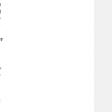
力
設
ン
て
す
る
も
も
査