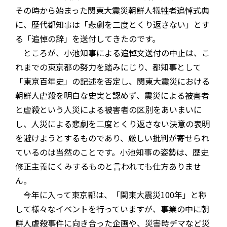
その時から始まった関東大震災朝鮮人犠牲者追悼式典
に、歴代都知事は「悲劇を二度とくり返さない」とす
る「追悼の辞」を送付してきたのです。
ところが、小池知事による追悼文送付の中止は、こ
れまでの東京都の努力を踏みにじり、都知事として
「東京百年史」の記述を否定し、関東大震災における
朝鮮人虐殺を明白な史実と認めず、震災による被害者
と虐殺という人災による被害者の区別をあいまいに
し、人災による悲劇を二度とくり返さない決意の表明
を避けようとするものであり、厳しい批判が寄せられ
ているのは当然のことです。小池知事の姿勢は、歴史
修正主義にくみするものと言われても仕方ありませ
ん。
今年に入って東京都は、「関東大震災100年」と称
して様々なイベントを行っていますが、事業の中に朝
鮮人虐殺事件に向き合った企画や、災害時デマなど災