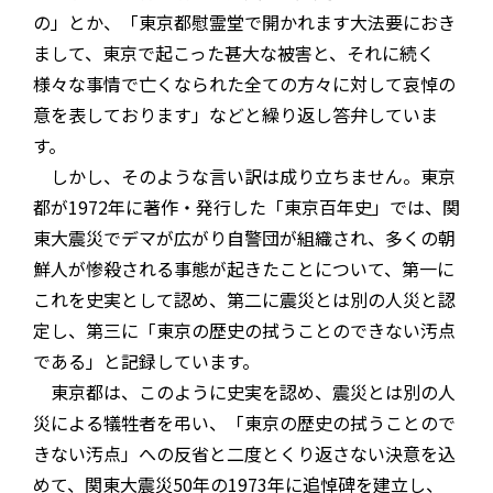
の」とか、「東京都慰霊堂で開かれます大法要におき
まして、東京で起こった甚大な被害と、それに続く
様々な事情で亡くなられた全ての方々に対して哀悼の
意を表しております」などと繰り返し答弁していま
す。
しかし、そのような言い訳は成り立ちません。東京
都が1972年に著作・発行した「東京百年史」では、関
東大震災でデマが広がり自警団が組織され、多くの朝
鮮人が惨殺される事態が起きたことについて、第一に
これを史実として認め、第二に震災とは別の人災と認
定し、第三に「東京の歴史の拭うことのできない汚点
である」と記録しています。
東京都は、このように史実を認め、震災とは別の人
災による犠牲者を弔い、「東京の歴史の拭うことので
きない汚点」への反省と二度とくり返さない決意を込
めて、関東大震災50年の1973年に追悼碑を建立し、