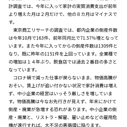
計調査では、今年に入って家計の実質消費支出が前年
より増えた月は２月だけで、他の８カ月はマイナスで
す。
東京商工リサーチの調査では、都内企業の倒産件数
は今年10月で163件、前年同月比で71.57％増となって
います。また今年に入ってからの倒産件数は1309件と
なり、既に昨年の1151件を上回っています。全業種で
の増加は１４年ぶり、飲食店では過去２番目の多さと
なっています。
コロナ禍で減った仕事が戻らないまま、物価高騰が
おそい、賃上げが追い付かない状況で家計消費は増え
ず、中小企業の経営はいっそう厳しさを増していま
す。物価高騰は今なお先行きが見えず、年末にかけて
倒産・廃業が急増する恐れがあります。中小企業の倒
産・廃業と、リストラ・解雇、雇い止めなどの雇用危
機が進行すれば、大不況の悪循環に陥ります。