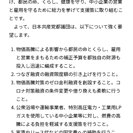
け、都民の命、くらし、健康を守り、中小企業の営業
と雇用を守るために総力を挙げて支援策に取り組むこ
とです。
よって、日本共産党都議団は、以下について強く要
望します。
物価高騰による影響から都民の命とくらし、雇用
と営業をまもるための補正予算を都独自の財源も
投入し迅速に編成すること。
つなぎ融資の融資限度額の引き上げを行うこと。
物価高騰対策のゼロ金利融資を創設すること。コ
ロナ対策融資の条件変更や借り換えも柔軟に行う
こと。
公衆浴場や運輸事業者、特別高圧電力・工業用LP
ガスを使用している中小企業等に対し、燃費の高
騰による負担を軽減する支援策を行うこと。
家賃やリース代などの固定費への補助を行うこ