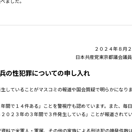
述べました。
２０２４年８月２
共産党東京都議会議員
兵の性犯罪についての申し入れ
生していることがマスコミの報道や国会質疑で明らかになり
年間で１４件ある」ことを警視庁も認めています。また、毎
ら２０２３年の３年間で３件発生している」ことが報道されて
資料で米軍人・軍属、その他の家族による刑法犯の摘発件数