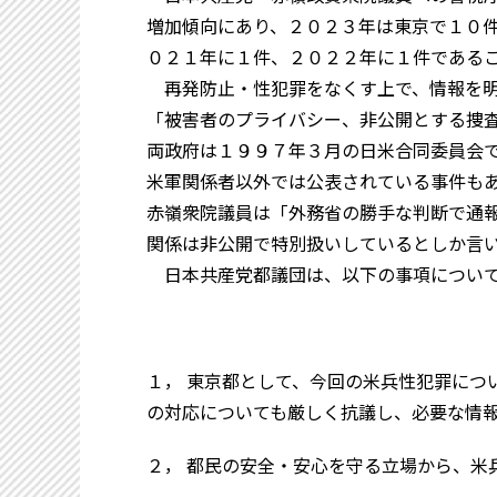
増加傾向にあり、２０２３年は東京で１０
０２１年に１件、２０２２年に１件である
再発防止・性犯罪をなくす上で、情報を明
「被害者のプライバシー、非公開とする捜
両政府は１９９７年３月の日米合同委員会
米軍関係者以外では公表されている事件も
赤嶺衆院議員は「外務省の勝手な判断で通
関係は非公開で特別扱いしているとしか言
日本共産党都議団は、以下の事項について
１， 東京都として、今回の米兵性犯罪につ
の対応についても厳しく抗議し、必要な情
２， 都民の安全・安心を守る立場から、米