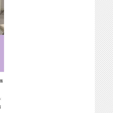
宿
行
請