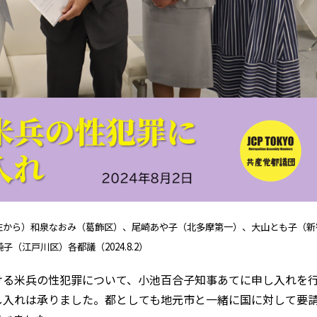
左から）和泉なおみ（葛飾区）、尾崎あや子（北多摩第一）、大山とも子（新
子（江戸川区）各都議（2024.8.2）
る米兵の性犯罪について、小池百合子知事あてに申し入れを
し入れは承りました。都としても地元市と一緒に国に対して要