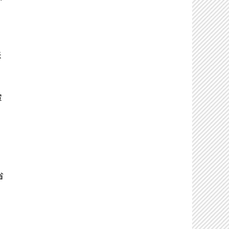
２
米
。
。
軍
省