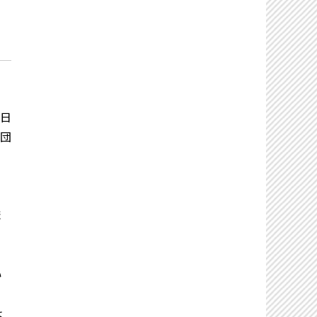
日
団
ま
日
い
は