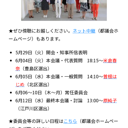
★ぜひ傍聴にお越しください。
ネット中継
（都議会ホ
ームページ）もあります。
5月29日（火）開会・知事所信表明
6月04日（火）本会議・代表質問 18:15～
米倉春
奈
（豊島区選出）
6月05日（水）本会議・一般質問 14:10～
曽根は
じめ
（北区選出）
6月06～10日（木～月）常任委員会
6月12日（水）最終本会議・討論 13:00～
原純子
（江戸川区選出）
★委員会等の詳しい日程は
こちら
（都議会ホームペー