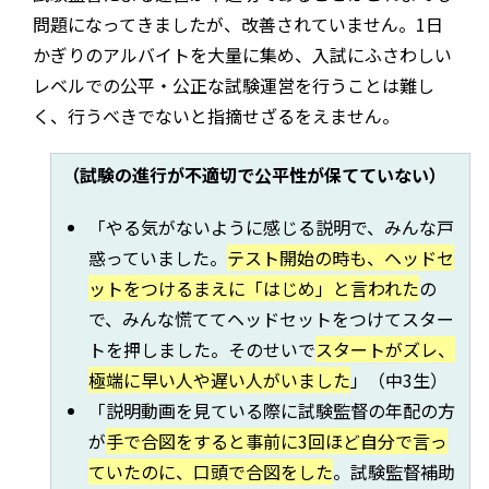
問題になってきましたが、改善されていません。1日
かぎりのアルバイトを大量に集め、入試にふさわしい
レベルでの公平・公正な試験運営を行うことは難し
く、行うべきでないと指摘せざるをえません。
（試験の進行が不適切で公平性が保てていない）
「やる気がないように感じる説明で、みんな戸
惑っていました。
テスト開始の時も、ヘッドセ
ットをつけるまえに「はじめ」と言われた
の
で、みんな慌ててヘッドセットをつけてスター
トを押しました。そのせいで
スタートがズレ、
極端に早い人や遅い人がいました
」（中3生）
「説明動画を見ている際に試験監督の年配の方
が
手で合図をすると事前に3回ほど自分で言っ
ていたのに、口頭で合図をした
。試験監督補助