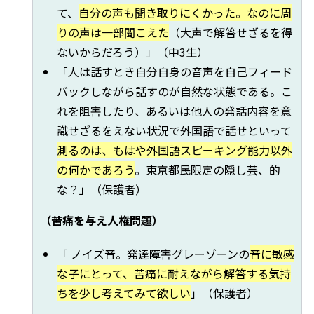
て、
自分の声も聞き取りにくかった。なのに周
りの声は
一部聞こえた
（大声で解答せざるを得
ないからだろう）」（中3生）
「人は話すとき自分自身の音声を自己フィード
バックしながら話すのが自然な状態である。こ
れを阻害したり、あるいは他人の発話内容を意
識せざるをえない状況で外国語で話せといって
測るのは、もはや外国語スピーキング能力以外
の何かであろう
。東京都民限定の隠し芸、的
な？」（保護者）
（苦痛を与え人権問題）
「 ノイズ音。発達障害グレーゾーンの
音に敏感
な子にとって、苦痛に耐えながら解答する気持
ちを少し考えてみて欲しい
」（保護者）