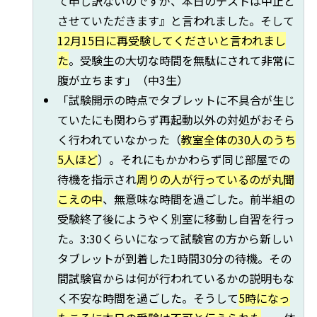
て申し訳ないのですが、本日のテストは中止と
させていただきます』と言われました。そして
12月15日に再受験してくださいと言われまし
た
。受験生の大切な時間を無駄にされて非常に
腹が立ちます」（中3生）
「試験開示の時点でタブレットに不具合が生じ
ていたにも関わらず再起動以外の対処がおそら
く行われていなかった（
教室全体の30人のうち
5人ほど
）。それにもかかわらず同じ部屋での
待機を指示され
周りの人が行っているのが丸聞
こえの中
、無意味な時間を過ごした。前半組の
受験終了後にようやく別室に移動し自習を行っ
た。3:30くらいになって試験官の方から新しい
タブレットが到着した1時間30分の待機。その
間試験官からは何が行われているかの説明もな
く不安な時間を過ごした。そうして
5時になっ