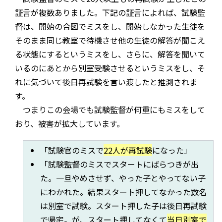
証言が複数ありました。下記の証言によれば、試験監
督は、開始の合図でミスをし、開始しなかった生徒を
そのまま同じ教室で待機させ他の生徒の解答が聞こえ
る状態にするというミスをし、さらに、解答を聞いて
いるのにあとから別室受験させるというミスをし、そ
れに気づいて後日再試験を言い渡したと推測されま
す。
つまりこの会場でも試験監督が何重にもミスをして
おり、被害が拡大しています。
「試験官のミスで
22人が再試験
になった」
「試験監督のミスでスタートにばらつきが出
た。一旦やめさせず、やった子とやってない子
にわかれた。結果スタート押してなかった数名
は別室で試験。スタート押した子は後日再試験
で帰宅。が、スタート押してなくて
当日別室で