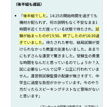
（後半組も遅延）
「
後半組でした
。14:25の開始時間を過ぎても
機材か配られず、何の説明もなく不安なまま1
時間半近くただ座っている状態で待たされ、
試
験が始まったのが15:50、終了したのが16:30過
ぎていました
。待たされた挙句、結局試験が受
けられなかった教室の友達もいました。あまり
にもずさんな運営で驚きました。受験生の貴重
な時間をなんだと思っているのでしょうか？入
試に必要なレベルで公平・公正に行われていま
せん。運営側試験監督の配慮が無さすぎて、中
学生に過度な負担がかかっています。今のやり
方だったらスピーキングテストなど意味がない
と思います」
（アンケートの回答は抜粋です。以下同じ）