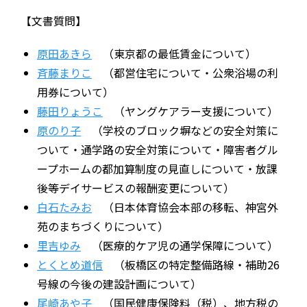
【文書質問】
原田あきら
（東京都の最低賃金について）
斉藤まりこ
（都営住宅について・公衆浴場の利
用券について）
藤田りょうこ
（ヤングケアラー支援について）
原のり子
（学校のブロック塀などの安全対策に
ついて・通学路の安全対策について・障害者グル
ープホームの都加算制度の見直しについて・放課
後等デイサービスの報酬変更について）
白石たみお
（日本体育協会本部の移転、神宮外
苑のまちづくりについて）
里吉ゆみ
（医療的ケア児の通学保障について）
とくとめ道信
（板橋区の特定整備路線・補助26
号線の今後の建設計画について）
尾崎あや子
（国民健康保険料（税）、地方税の