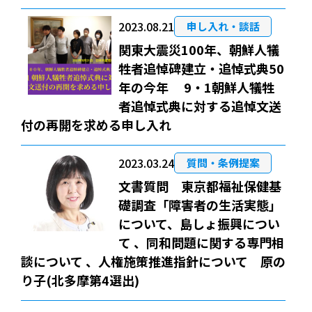
2023.08.21
申し入れ・談話
関東大震災100年、朝鮮人犠
牲者追悼碑建立・追悼式典50
年の今年 9・1朝鮮人犠牲
者追悼式典に対する追悼文送
付の再開を求める申し入れ
2023.03.24
質問・条例提案
文書質問 東京都福祉保健基
礎調査「障害者の生活実態」
について、島しょ振興につい
て 、同和問題に関する専門相
談について 、人権施策推進指針について 原の
り子(北多摩第4選出)